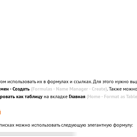
том использовать их в формулах и ссылках. Для этого нужно вы
мен - Создать
(Formulas - Name Manager - Create)
. Также можн
овать как таблицу
на вкладке
Главная
(Home - Format as Table
й
списках можно использовать следующую элегантную формулу: