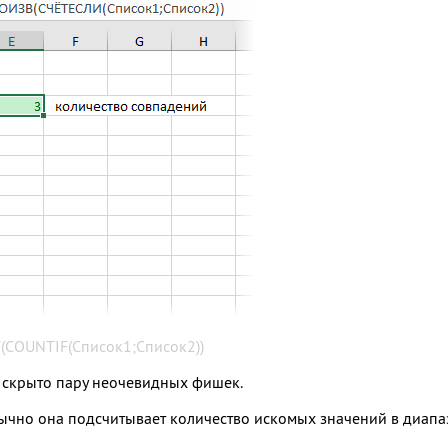
(COUNTIF(Список1;Список2))
й скрыто пару неочевидных фишек.
бычно она подсчитывает количество искомых значений в диапа