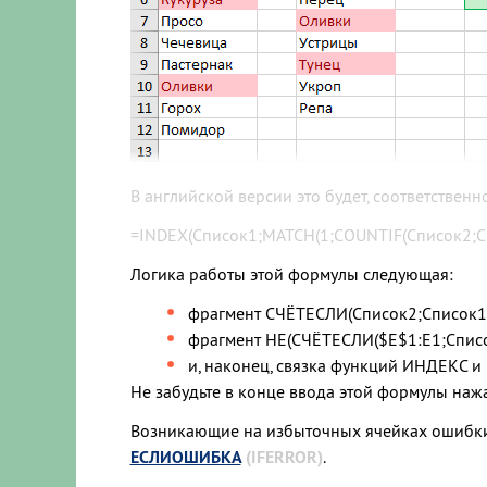
В английской версии это будет, соответственн
=INDEX(Список1;MATCH(1;COUNTIF(Список2;Сп
Логика работы этой формулы следующая:
фрагмент СЧЁТЕСЛИ(Список2;Список1), 
фрагмент НЕ(СЧЁТЕСЛИ($E$1:E1;Список
и, наконец, связка функций ИНДЕКС 
Не забудьте в конце ввода этой формулы наж
Возникающие на избыточных ячейках ошибки 
ЕСЛИОШИБКА
(IFERROR)
.