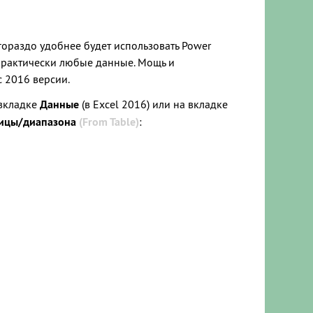
ораздо удобнее будет использовать Power
ь практически любые данные. Мощь и
с 2016 версии.
 вкладке
Данные
(в Excel 2016) или на вкладке
лицы/диапазона
(From Table)
: