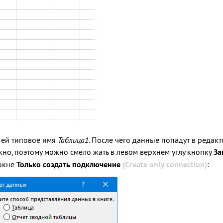
т ей типовое имя
Таблица1
. После чего данные попадут в редак
жно, поэтому можно смело жать в левом верхнем углу кнопку
За
окне
Только создать подключение
(Create only connection)
: