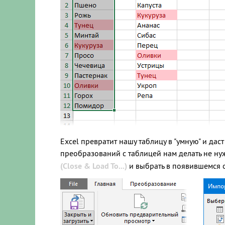
Excel превратит нашу таблицу в "умную" и дас
преобразований с таблицей нам делать не ну
(Close & Load To...)
и выбрать в появившемся 