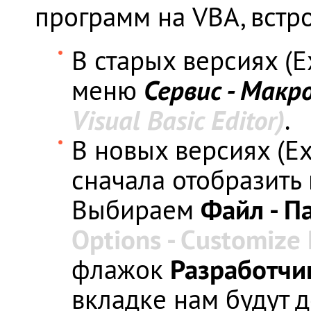
программ на VBA, встро
В старых версиях (E
Сервис - Макро
меню
Visual Basic Editor)
.
В новых версиях (Ex
сначала отобразить
Файл - П
Выбираем
Options - Customize
Разработч
флажок
вкладке нам будут 