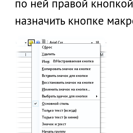
по ней правой кнопко
назначить кнопке макро