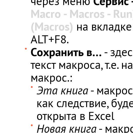
Сервис 
через меню
Macro - Macros - Run
(Macros)
на вкладк
ALT+F8.
Сохранить в...
- здес
текст макроса, т.е. 
макрос.:
Эта книга
- макрос
как следствие, буд
открыта в Excel
Новая книга
- макр