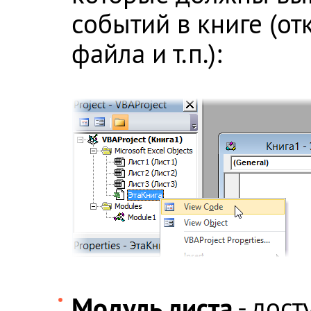
событий в книге (от
файла и т.п.):
Модуль листа
- дост