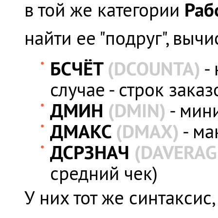
Раб
в той же категории
найти ее "подруг", выч
БСЧЁТ
(DCOUNTA)
-
случае - строк заказ
ДМИН
(DMIN)
- мин
ДМАКС
(DMAX)
- ма
ДСРЗНАЧ
(DAVERAG
средний чек)
У них тот же синтаксис