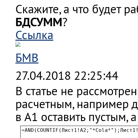
Скажите, а что будет р
БДСУММ
?
Ссылка
БМВ
27.04.2018 22:25:44
В статье не рассмотрен
расчетным, например 
в A1 оставить пустым, а
=AND(COUNTIF(Лист1!A2;"*Cola*");Лист1!