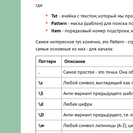
где
Txt
- ячейка с текстом, который мы пр
Pattern
- маска (шаблон) для поиска п
Item
- порядковый номер подстроки, к
Самое интересное тут, конечно, это Pattern - 
самые основные из них - для начала:
Паттерн
Описание
.
Самое простое - это точка. Она 
\s
Любой символ, выглядящий как п
\S
Анти-вариант предыдущего шабло
\d
Любая цифра
\D
Анти-вариант предыдущего, т.е.
\w
Любой символ латиницы (A-Z), ц