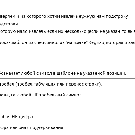
оверяем и из которого хотим извлечь нужную нам подстроку
одстроки
оторую надо извлечь, если их несколько (если не указан, то в
строка-шаблон из спецсимволов "на языке" RegExp, которая и зад
обозначает любой символ в шаблоне на указанной позиции.
робел (пробел, табуляция или перенос строки).
на, т.е. любой НЕпробельный символ.
 любая НЕ цифра
ифра или знак подчеркивания