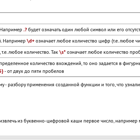
. Например
.?
будет означать один любой символ или его отсутст
й. Например
\d+
означает любое количество цифр (т.е. любое чи
т.е. любое количество. Так
\s*
означает любое количество пробе
определенное количество вхождений, то оно задается в фигур
5
}
- от двух до пяти пробелов
у - разбору применения созданной функции и того, что узнали
 извлечь из буквенно-цифровой каши первое число, например