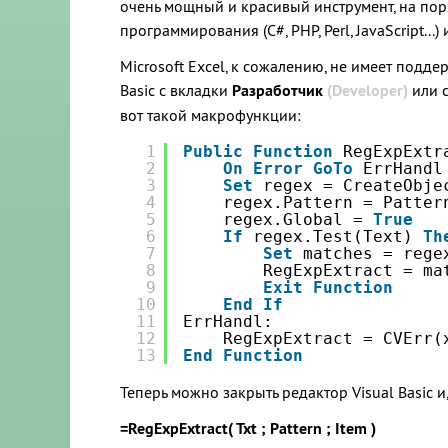
очень мощный и красивый инструмент, на по
программирования (C#, PHP, Perl, JavaScript.
Microsoft Excel, к сожалению, не имеет подд
Basic с вкладки
Разработчик
(Developer)
или 
вот такой макрофункции:
1
Public
Function
RegExpExtr
2
On
Error
GoTo
ErrHandl
3
Set
regex = CreateObje
4
regex.Pattern = Patter
5
regex.Global = 
True
6
If
regex.Test(Text) 
Th
7
Set
matches = rege
8
RegExpExtract = ma
9
Exit
Function
10
End
If
11
ErrHandl:
12
RegExpExtract = CVErr(
13
End
Function
Теперь можно закрыть редактор Visual Basic 
=RegExpExtract( Txt ; Pattern ; Item )