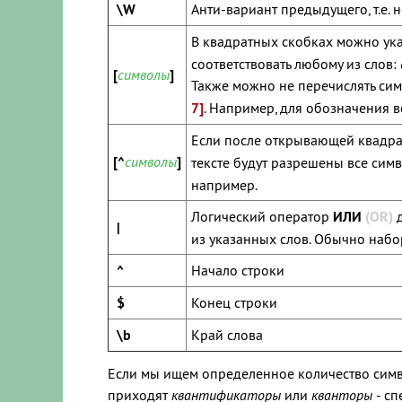
\W
Анти-вариант предыдущего, т.е. 
В квадратных скобках можно ука
соответствовать любому из слов:
[
символы
]
Также можно не перечислять симв
7]
. Например, для обозначения
Если после открывающей квадра
[
^
символы
]
тексте будут разрешены все сим
например.
Логический оператор
ИЛИ
(OR)
д
|
из указанных слов. Обычно набо
^
Начало строки
$
Конец строки
\b
Край слова
Если мы ищем определенное количество симв
приходят
квантификаторы
или
кванторы
- с