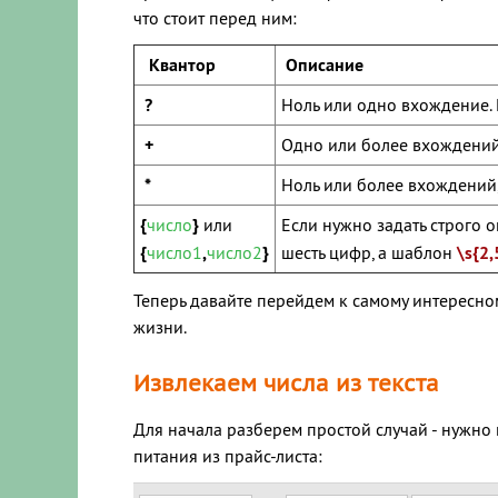
что стоит перед ним:
Квантор
Описание
?
Ноль или одно вхождение
+
Одно или более вхождени
*
Ноль или более вхождений, 
{
число
}
или
Если нужно задать строго 
{
число1
,
число2
}
шесть цифр, а шаблон
\s{2,
Теперь давайте перейдем к самому интересном
жизни.
Извлекаем числа из текста
Для начала разберем простой случай - нужно
питания из прайс-листа: