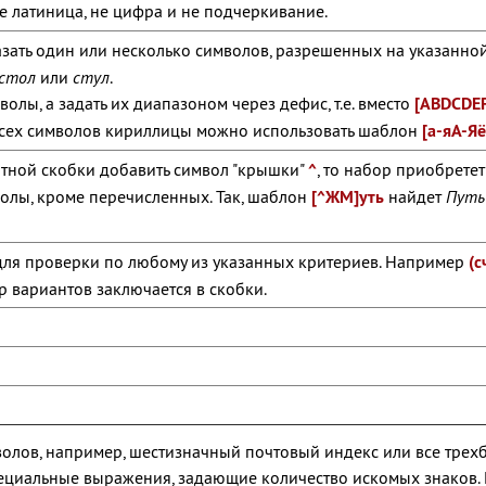
не латиница, не цифра и не подчеркивание.
зать один или несколько символов, разрешенных на указанной
стол
или
стул
.
олы, а задать их диапазоном через дефис, т.е. вместо
[ABDCDEF
 всех символов кириллицы можно использовать шаблон
[а-яА-Яё
тной скобки добавить символ "крышки"
^
, то набор приобрете
волы, кроме перечисленных. Так, шаблон
[^ЖМ]уть
найдет
Пут
ля проверки по любому из указанных критериев. Например
(с
р вариантов заключается в скобки.
олов, например, шестизначный почтовый индекс или все трехб
пециальные выражения, задающие количество искомых знаков. 