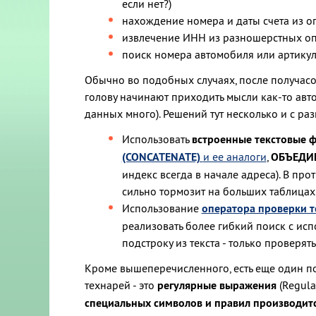
если нет?)
нахождение номера и даты счета из о
извлечение ИНН из разношерстных оп
поиск номера автомобиля или артикула
Обычно во подобных случаях, после получасо
голову начинают приходить мысли как-то авто
данных много). Решений тут несколько и с р
Использовать
встроенные текстовые ф
(CONCATENATE)
и ее аналоги
,
ОБЪЕДИ
индекс всегда в начале адреса). В пр
сильно тормозит на больших таблицах
Использование
оператора проверки т
реализовать более гибкий поиск с испо
подстроку из текста - только проверять
Кроме вышеперечисленного, есть еще один по
технарей - это
регулярные выражения
(Regula
специальных символов и правил производится