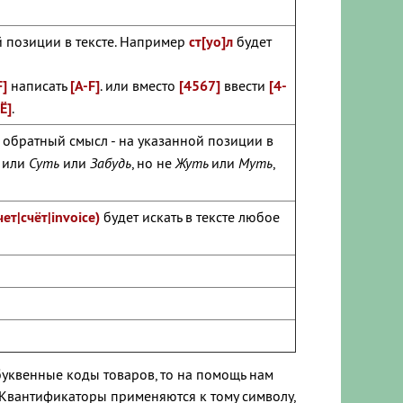
 позиции в тексте. Например
ст[уо]л
будет
]
написать
[A-F]
. или вместо
[4567]
ввести
[4-
Ё]
.
т обратный смысл - на указанной позиции в
ь
или
Суть
или
Забудь
, но не
Жуть
или
Муть
,
чет|с
чёт|invoice
)
будет искать в тексте любое
уквенные коды товаров, то на помощь нам
Квантификаторы применяются к тому символу,