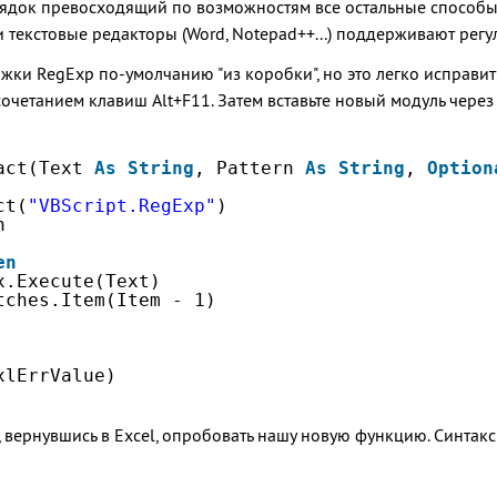
рядок превосходящий по возможностям все остальные способы 
..) и текстовые редакторы (Word, Notepad++...) поддерживают ре
ержки RegExp по-умолчанию "из коробки", но это легко исправи
сочетанием клавиш
Alt
+
F11
. Затем вставьте новый модуль чере
act(Text 
As
String
, Pattern 
As
String
, 
Option
ct(
"VBScript.RegExp"
)
n
en
x.Execute(Text)
tches.Item(Item - 1)
xlErrValue)
и, вернувшись в Excel, опробовать нашу новую функцию. Синтак