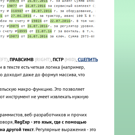
EFT)
,
ПРАВСИМВ
(RIGHT)
,
ПСТР
(MID)
,
СЦЕПИТЬ
и в тексте есть четкая логика (например,
ло доходит даже до формул массива, что
ательскую макро-функцию. Это позволяет
тот инструмент не умеет извлекать нужную
граммистов, веб-разработчиков и прочих
говоря,
RegExp - это язык, где с помощью
на другой текст
. Регулярные выражения - это