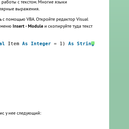
работы с текстом. Многие языки
гулярные выражения.
ть с помощью VBA. Откройте редактор Visual
з меню
Insert - Module
и скопируйте туда текст
al
Item 
As
Integer
= 1) 
As
String
?
сис у нее следующий: