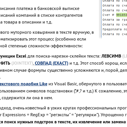
писания платежа в банковской выписке
исаний компаний в списке контрагентов
 товара в описании и т.д.
вого муторного ковыряния в тексте вручную, в
матизировать этот процесс (особенно если
азной степенью сложности-эффективности:
ункции Excel
для поиска-нарезки-склейки текста:
ЛЕВСИМВ
(L
НИТЬ
(JOINTEXT)
,
СОВПАД
(EXACT)
и т.д. Этот способ хорош, есл
отивном случае формулы существенно усложняются и, порой, де
.
екстового подобия Like
из Visual Basic, обернутого в пользов
льзованием символов подстановки (*,#,? и т.д.) К сожалению, э
, содержится ли она в нем.
дход, очень известный в узких кругах профессиональных про
r Expressions = RegExp = "регэкспы" = "регулярки"). Упрощенно 
 поиск нужных подстрок в тексте, их извлечение или замена 