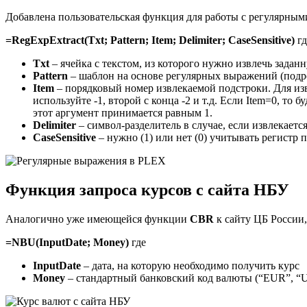
Добавлена пользовательская функция для работы с регулярн
=RegExpExtract(Txt; Pattern; Item; Delimiter; CaseSensitive)
гд
Txt
– ячейка с текстом, из которого нужно извлечь задан
Pattern
– шаблон на основе регулярных выражений (подр
Item
– порядковый номер извлекаемой подстроки. Для изв
используйте -1, второй с конца -2 и т.д. Если Item=0, т
этот аргумент принимается равным 1.
Delimiter
– символ-разделитель в случае, если извлекает
CaseSensitive
– нужно (1) или нет (0) учитывать регистр
Функция запроса курсов с сайта НБУ
Аналогично уже имеющейся функции
CBR
к сайту ЦБ России,
=NBU(InputDate; Money)
где
InputDate
– дата, на которую необходимо получить курс
Money
– стандартный банковский код валюты (“EUR”, “