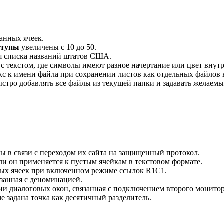
анных ячеек.
ступы
увеличены с 10 до 50.
я списка названий штатов США.
 с текстом, где символы имеют разное начертание или цвет внут
кс к имени файла при сохранении листов как отдельных файлов
стро добавлять все файлы из текущей папки и задавать желаемы
 в связи с переходом их сайта на защищенный протокол.
сли он применяется к пустым ячейкам в текстовом формате.
мых ячеек при включенном режиме ссылок R1C1.
занная с деноминацией.
и диалоговых окон, связанная с подключением второго монитор
ме задана точка как десятичный разделитель.