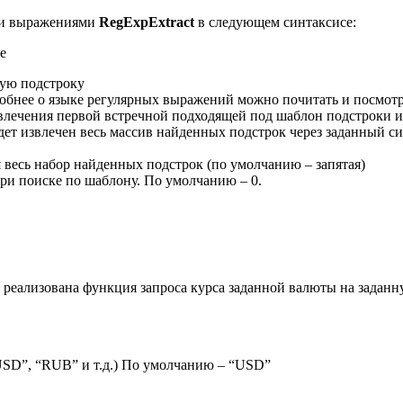
ыми выражениями
RegExpExtract
в следующем синтаксисе:
е
ную подстроку
обнее о языке регулярных выражений можно почитать и посмотр
лечения первой встречной подходящей под шаблон подстроки исп
о будет извлечен весь массив найденных подстрок через заданный
ся весь набор найденных подстрок (по умолчанию – запятая)
 при поиске по шаблону. По умолчанию – 0.
 реализована функция запроса курса заданной валюты на заданн
USD”, “RUB” и т.д.) По умолчанию – “USD”