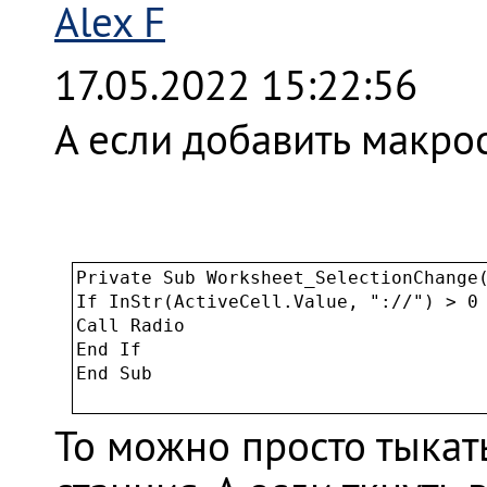
Alex F
17.05.2022 15:22:56
А если добавить макро
Private Sub Worksheet_SelectionChange(
If InStr(ActiveCell.Value, "://") > 0 
Call Radio

End If

End Sub

То можно просто тыкать