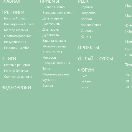
ГЛАВНАЯ
ПРИЕМЫ
PLEX
Пол
Бизнес-анализ
Коротко
ТРЕНИНГИ
Выпадающие списки
Подробно
Пол
Быстрый старт
Даты и время
Версии
Диаграммы
Расширенный Excel
Вопрос-Ответ
© Н
Диапазоны
Мастер Формул
Скачать
inf
Дубликаты
Прогнозирование
Купить
Защита данных
Исп
Визуализация
Интернет, email
ПРОЕКТЫ
Макросы на VBA
пря
Книги, листы
и н
Макросы
КНИГИ
ОНЛАЙН-КУРСЫ
Сводные таблицы
Тех
Готовые решения
Текст
ФОРУМ
Мастер Формул
Форматирование
ООО
Excel
Скульптор данных
Функции
ИНН
Работа
Всякое
ВИДЕОУРОКИ
ОГР
PLEX