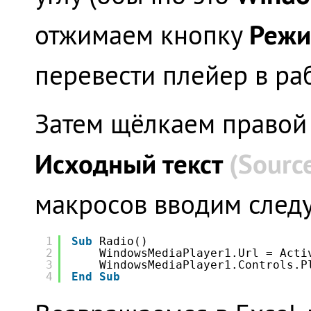
Режи
отжимаем кнопку
перевести плейер в ра
Затем щёлкаем правой
Исходный текст
(Sourc
макросов вводим след
1
Sub
Radio()
2
WindowsMediaPlayer1.Url = Acti
3
WindowsMediaPlayer1.Controls.P
4
End
Sub