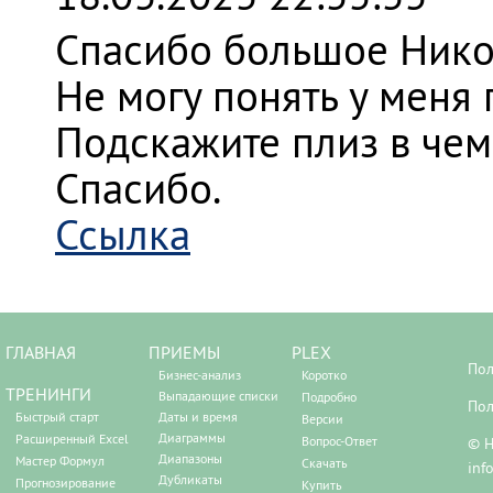
Спасибо большое Нико
Не могу понять у меня 
Подскажите плиз в чем
Спасибо.
Ссылка
ГЛАВНАЯ
ПРИЕМЫ
PLEX
Пол
Бизнес-анализ
Коротко
ТРЕНИНГИ
Выпадающие списки
Подробно
Пол
Быстрый старт
Даты и время
Версии
Диаграммы
Расширенный Excel
Вопрос-Ответ
© Н
Диапазоны
Мастер Формул
Скачать
inf
Дубликаты
Прогнозирование
Купить