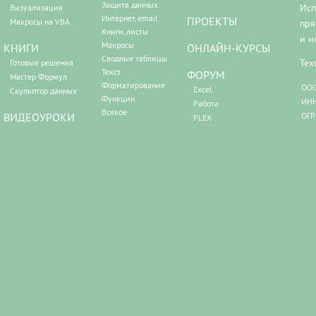
Защита данных
Исп
Визуализация
Интернет, email
ПРОЕКТЫ
Макросы на VBA
пря
Книги, листы
и н
Макросы
КНИГИ
ОНЛАЙН-КУРСЫ
Сводные таблицы
Тех
Готовые решения
Текст
ФОРУМ
Мастер Формул
Форматирование
ООО
Excel
Скульптор данных
Функции
ИНН
Работа
Всякое
ВИДЕОУРОКИ
ОГР
PLEX