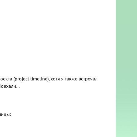
 (project timeline), хотя я также встречал
оехали...
лицы: