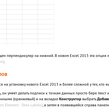
щен перпендикуляр на нижний. В новом Excel 2013 эта опция 
nt)
.
пов
лся на установку нового Excel 2013 и более сложной у тех, кто
ь
, он умеет делать подписи к точкам данных просто беря текст
данными (оранжевый) и на вкладке
Конструктор
выбрать
Добави
art Element - Data Labels)
, а затем в появившейся справа пане