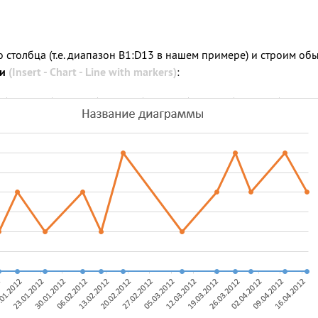
о столбца (т.е. диапазон B1:D13 в нашем примере) и строим о
ми
(Insert - Chart - Line with markers)
: