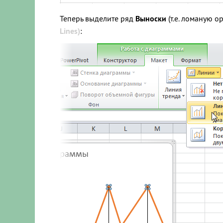
Теперь выделите ряд
Выноски
(т.е. ломаную 
Lines)
: