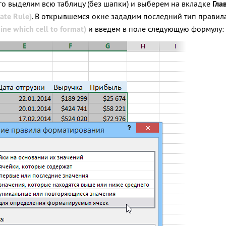
того выделим всю таблицу (без шапки) и выберем на вкладке
Гла
ate Rule)
. В открывшемся окне зададим последний тип правил
ine which cell to format)
и введем в поле следующую формулу: