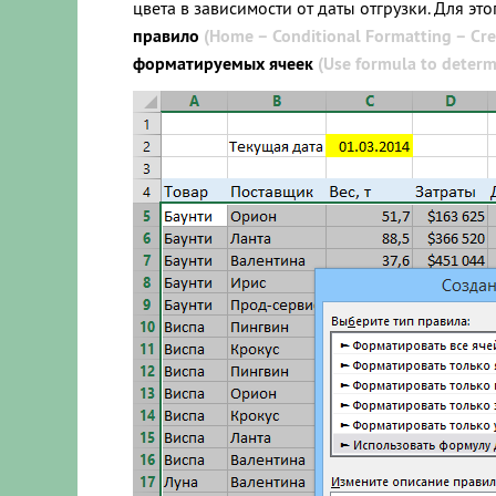
цвета в зависимости от даты отгрузки. Для э
правило
(Home – Conditional Formatting – Cre
форматируемых ячеек
(Use formula to determ